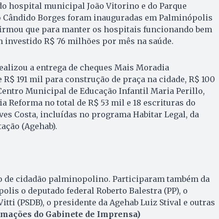
o hospital municipal João Vitorino e do Parque
o Cândido Borges foram inauguradas em Palminópolis
firmou que para manter os hospitais funcionando bem
m investido R$ 76 milhões por mês na saúde.
alizou a entrega de cheques Mais Moradia
 R$ 191 mil para construção de praça na cidade, R$ 100
entro Municipal de Educação Infantil Maria Perillo,
 Reforma no total de R$ 53 mil e 18 escrituras do
ves Costa, incluídas no programa Habitar Legal, da
ação (Agehab).
lo de cidadão palminopolino. Participaram também da
lis o deputado federal Roberto Balestra (PP), o
itti (PSDB), o presidente da Agehab Luiz Stival e outras
rmações do Gabinete de Imprensa)