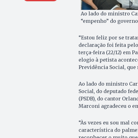
Ao lado do ministro C
“empenho” do governo f
“Estou feliz por se trat
declaração foi feita pe
terça-feira (22/12) em P
elogio à petista aconte
Previdência Social, que
Ao lado do ministro Car
Social, do deputado fed
(PSDB), do cantor Orlan
Marconi agradeceu o emp
“Às vezes eu sou mal c
característica do palme
reconhecer o muito que 