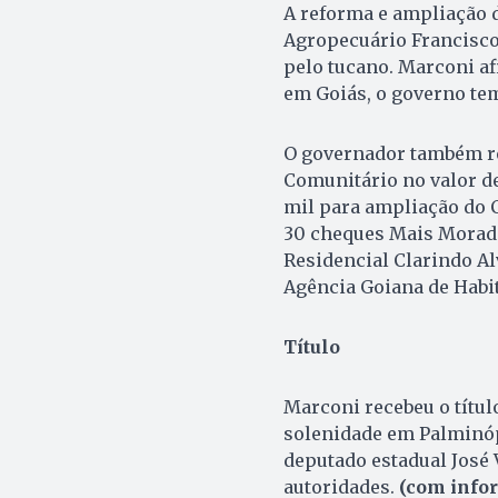
A reforma e ampliação d
Agropecuário Francisc
pelo tucano. Marconi a
em Goiás, o governo te
O governador também re
Comunitário no valor de
mil para ampliação do C
30 cheques Mais Moradia
Residencial Clarindo Al
Agência Goiana de Habit
Título
Marconi recebeu o títu
solenidade em Palminópo
deputado estadual José V
autoridades.
(com info