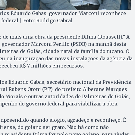
arlos Eduardo Gabas, governador Marconi reconhece
ederal | Foto: Rodrigo Cabral
ar de mais uma obra da presidente Dilma (Rousseff).” A
lo governador Marconi Perillo (PSDB) na manhã desta
almeiras de Goiás, cidade natal da família do tucano. O
ceu na inauguração das novas instalações da agência da
 recebeu R$ 7 milhões em recursos.
los Eduardo Gabas, secretário nacional da Previdência
eral Rubens Otoni (PT), do prefeito Alberane Marques
do Morais e outras autoridades de Palmeiras de Goiás,
enho do governo federal para viabilizar a obra.
ompreendido quando elogio, agradeço e reconheço. É
irense, do goiano ser grato. Não há como não
a presidente Dilma fez pelo povo goiano, para ajudar