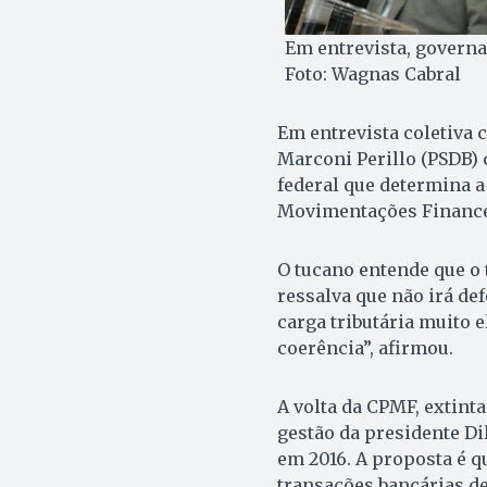
Em entrevista, governa
Foto: Wagnas Cabral
Em entrevista coletiva c
Marconi Perillo (PSDB) 
federal que determina a
Movimentações Finance
O tucano entende que o 
ressalva que não irá de
carga tributária muito 
coerência”, afirmou.
A volta da CPMF, extint
gestão da presidente Di
em 2016. A proposta é q
transações bancárias de