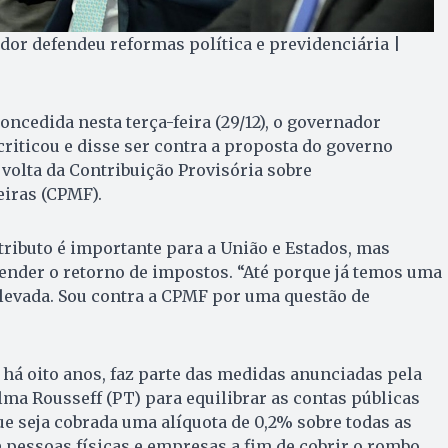
dor defendeu reformas política e previdenciária |
oncedida nesta terça-feira (29/12), o governador
criticou e disse ser contra a proposta do governo
 volta da Contribuição Provisória sobre
iras (CPMF).
tributo é importante para a União e Estados, mas
fender o retorno de impostos. “Até porque já temos uma
elevada. Sou contra a CPMF por uma questão de
a há oito anos, faz parte das medidas anunciadas pela
lma Rousseff (PT) para equilibrar as contas públicas
ue seja cobrada uma alíquota de 0,2% sobre todas as
 pessoas físicas e empresas a fim de cobrir o rombo