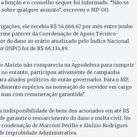
a função e o conselho sequer foi informado. “Não se
 sobre qualquer assunto”, escreveu o MP-GO.
igações, ele recebia R$ 54.666,67 por mês entre junho
forme parecer da Coordenação de Apoio Técnico-
lor do dano ao erário atualizado pelo Índice Nacional
 (INPC) foi de R$ 66.134,89.
ue Aluízio não comparecia na Agrodefesa para cumprir
, no entanto, participou ativamente de campanha
ara aliados políticos do então governador. Para o MP,
ndimento espúrios na nomeação do servidor em cargo
o, mas com remuneração garantida”.
a indisponibilidade de bens dos acionados em até R$
de garantir o ressarcimento do dano e multa civil. No
 condenação de Marconi Perillo e Aluízio Rodrigues
 de Improbidade Administrativa
.