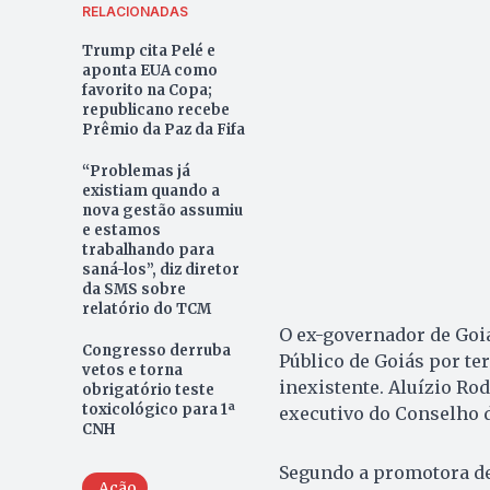
RELACIONADAS
Trump cita Pelé e
aponta EUA como
favorito na Copa;
republicano recebe
Prêmio da Paz da Fifa
“Problemas já
existiam quando a
nova gestão assumiu
e estamos
trabalhando para
saná-los”, diz diretor
da SMS sobre
relatório do TCM
O ex-governador de Goiá
Congresso derruba
Público de Goiás por te
vetos e torna
inexistente. Aluízio Rod
obrigatório teste
toxicológico para 1ª
executivo do Conselho 
CNH
Segundo a promotora de 
Ação