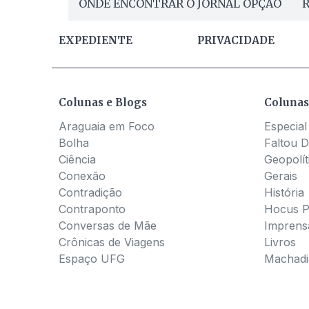
ONDE ENCONTRAR O JORNAL OPÇÃO
R
EXPEDIENTE
PRIVACIDADE
Colunas e Blogs
Colunas
Araguaia em Foco
Especial
Bolha
Faltou D
Ciência
Geopolít
Conexão
Gerais
Contradição
História
Contraponto
Hocus 
Conversas de Mãe
Imprens
Crônicas de Viagens
Livros
Espaço UFG
Machadia