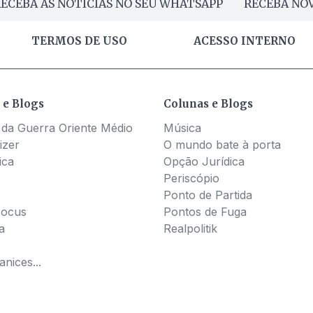
ECEBA AS NOTÍCIAS NO SEU WHATSAPP
RECEBA NOV
TERMOS DE USO
ACESSO INTERNO
 e Blogs
Colunas e Blogs
 da Guerra Oriente Médio
Música
izer
O mundo bate à porta
ica
Opção Jurídica
Periscópio
Ponto de Partida
Pocus
Pontos de Fuga
a
Realpolitik
nices...