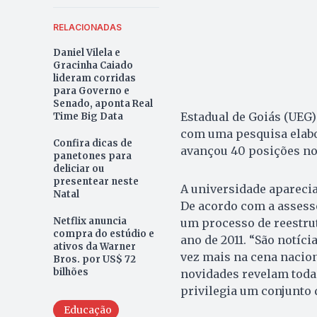
RELACIONADAS
Daniel Vilela e
Gracinha Caiado
lideram corridas
para Governo e
Senado, aponta Real
Estadual de Goiás (UEG)
Time Big Data
com uma pesquisa elabor
Confira dicas de
avançou 40 posições no
panetones para
deliciar ou
presentear neste
A universidade aparecia
Natal
De acordo com a assesso
Netflix anuncia
um processo de reestrut
compra do estúdio e
ano de 2011. “São notíc
ativos da Warner
vez mais na cena nacio
Bros. por US$ 72
bilhões
novidades revelam toda
privilegia um conjunto d
Educação