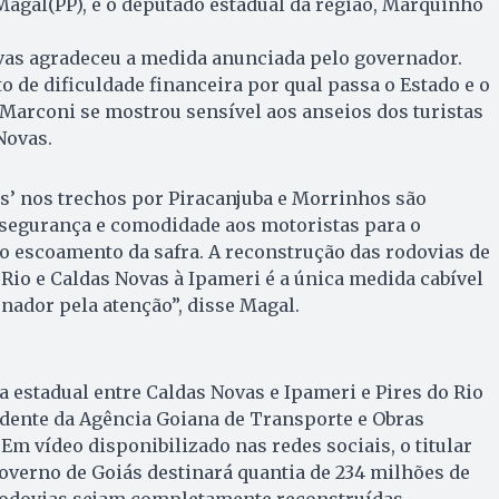
agal(PP), e o deputado estadual da região, Marquinho
ovas agradeceu a medida anunciada pelo governador.
de dificuldade financeira por qual passa o Estado e o
Marconi se mostrou sensível aos anseios dos turistas
Novas.
s’ nos trechos por Piracanjuba e Morrinhos são
segurança e comodidade aos motoristas para o
o escoamento da safra. A reconstrução das rodovias de
 Rio e Caldas Novas à Ipameri é a única medida cabível
ador pela atenção”, disse Magal.
 estadual entre Caldas Novas e Ipameri e Pires do Rio
idente da Agência Goiana de Transporte e Obras
Em vídeo disponibilizado nas redes sociais, o titular
governo de Goiás destinará quantia de 234 milhões de
 rodovias sejam completamente reconstruídas.