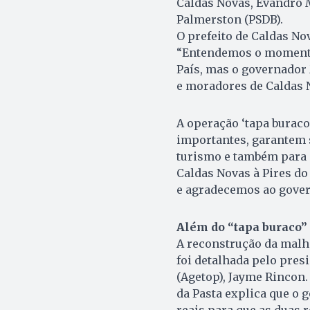
Caldas Novas, Evandro M
Palmerston (PSDB).
O prefeito de Caldas N
“Entendemos o momento 
País, mas o governador 
e moradores de Caldas 
A operação ‘tapa buraco
importantes, garantem 
turismo e também para 
Caldas Novas à Pires do
e agradecemos ao govern
Além do “tapa buraco”
A reconstrução da malha
foi detalhada pelo pres
(Agetop), Jayme Rincon. 
da Pasta explica que o 
reais para que as duas