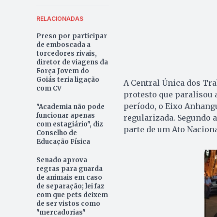
RELACIONADAS
Preso por participar
de emboscada a
torcedores rivais,
diretor de viagens da
Força Jovem do
Goiás teria ligação
A Central Única dos Tra
com CV
protesto que paralisou 
período, o Eixo Anhangue
"Academia não pode
funcionar apenas
regularizada. Segundo a
com estagiário", diz
parte de um Ato Naciona
Conselho de
Educação Física
Senado aprova
regras para guarda
de animais em caso
de separação; lei faz
com que pets deixem
de ser vistos como
"mercadorias"