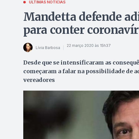
ÚLTIMAS NOTÍCIAS
Mandetta defende adi
para conter coronaví
22 março 2020 às 15h37
Lívia Barbosa
Desde que se intensificaram as consequ
começaram a falar na possibilidade de ad
vereadores