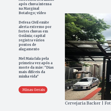
após chuva intensa
na Marginal
Botafogo; vídeo
Defesa Civil emite
alerta extremo por
fortes chuvas em
Goiânia; capital
registra vários
pontos de
alagamento
Mel Maia fala pela
primeira vez após a
morte da mãe: "Dias
mais difíceis da
minha vida"
Minas Gerais
Cervejaria Backer | Fo