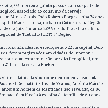
feira, 03, morreu a quinta pessoa com suspeita de
enoglicol associado ao consumo da cerveja
r, em Minas Gerais. João Roberto Borges tinha 74 anos
ospital Madre Teresa, no bairro Gutierrez, na Região
 Ele era juiz titular da 28ª Vara do Trabalho de Belo
egional do Trabalho (TRT) 3ª Região.
am contaminadas no estado, sendo 22 na capital, Belo
sos, foram registrados em cidades do interior. O
ra constatou contaminação por dietilenoglicol, um
m 41 lotes da cerveja Backer.
s vítimas fatais da síndrome neufroneural causada
Paschoal Dermatini Filho, de 55 anos; Antônio Márcio
76 anos; um homem de identidade não revelada, de 86
 não identificada à escolha da família, de 60 anos.
ndrome estão dores abdominais, náuseas, paralisia