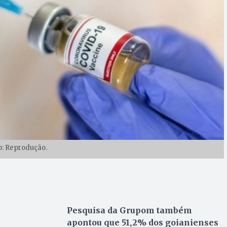
o: Reprodução.
Pesquisa da Grupom também
apontou que 51,2% dos goianienses