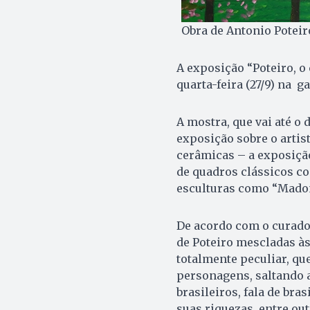
Obra de Antonio Poteir
A exposição “Poteiro, o 
quarta-feira (27/9) na g
A mostra, que vai até o 
exposição sobre o artist
cerâmicas – a exposição
de quadros clássicos co
esculturas como “Madon
De acordo com o curador
de Poteiro mescladas 
totalmente peculiar, qu
personagens, saltando a
brasileiros, fala de bras
suas riquezas, entre out