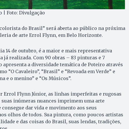
o | Foto: Divulgação
colorista do Brasil” será aberta ao público na próxima
aleria de arte Errol Flynn, em Belo Horizonte.
dia 14 de outubro, é a maior e mais representativa
a já realizada. Com 90 obras – 83 pinturas e 7
 apresenta a diversidade temática de Poteiro através
mo “O Cavaleiro”, “Brasil” e “Revoada em Verde” e
a e o menino” e “Os Músicos”.
 Errol Flynn Júnior, as linhas imperfeitas e rugosas
às suas inúmeras nuances imprimem uma arte
e consegue dar vida e movimento aos seus
os olhos de todos. Sua pintura, como poucos artistas
ilidade e das coisas do Brasil, suas lendas, tradições,
ros.