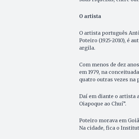
O artista
O artista português Ant
Poteiro (1925-2010), é a
argila.
Com menos de dez anos d
em 1979, na conceituada
quatro outras vezes na
Daí em diante o artista 
Oiapoque ao Chuí”.
Poteiro morava em Goiâ
Na cidade, fica o Institu