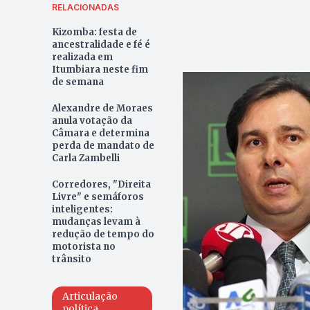
RELACIONADAS
Kizomba: festa de
ancestralidade e fé é
realizada em
Itumbiara neste fim
de semana
Alexandre de Moraes
anula votação da
Câmara e determina
perda de mandato de
Carla Zambelli
Corredores, "Direita
Livre" e semáforos
inteligentes:
mudanças levam à
redução de tempo do
motorista no
trânsito
Articulação
política