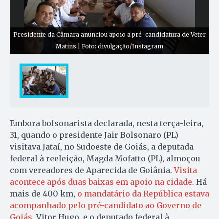
Presidente da Câmara anunciou apoio a pré-candidatura de Veter
Matins | Foto: divulgação/Instagram
Embora bolsonarista declarada, nesta terça-feira,
31, quando o presidente Jair Bolsonaro (PL)
visitava Jataí, no Sudoeste de Goiás, a deputada
federal à reeleição, Magda Mofatto (PL), almoçou
com vereadores de Aparecida de Goiânia.
Visita
acontece após duas baixas em apoio na cidade.
Há
mais de 400 km,
o mandatário da República estava
acompanhado pelo pré-candidato ao Governo de
Goiás
, Vitor Hugo, e o deputado federal à