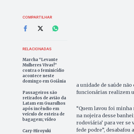
COMPARTILHAR
RELACIONADAS
Marcha “Levante
Mulheres Vivas!”
contra o feminicídio
acontece neste
domingo em Goiânia
a unidade de saúde não 
funcionárias realizem 
Passageiros são
retirados de avião da
Latam em Guarulhos
“Quem lavou foi minha 
após incêndio em
veículo de esteira de
na nojeira desse banheir
bagagem; vídeo
rodoviária’ para ver se 
fede podre”, desabafou a
Cary-Hiroyuki