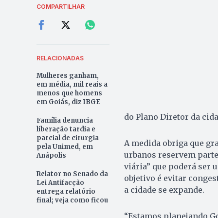
COMPARTILHAR
RELACIONADAS
Mulheres ganham,
em média, mil reais a
menos que homens
em Goiás, diz IBGE
do Plano Diretor da cid
Família denuncia
liberação tardia e
parcial de cirurgia
A medida obriga que g
pela Unimed, em
urbanos reservem parte
Anápolis
viária” que poderá ser 
Relator no Senado da
objetivo é evitar cong
Lei Antifacção
a cidade se expande.
entrega relatório
final; veja como ficou
“Estamos planejando Goi