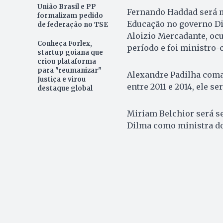
União Brasil e PP
Fernando Haddad será mi
formalizam pedido
Educação no governo Di
de federação no TSE
Aloizio Mercadante, oc
Conheça Forlex,
período e foi ministro-c
startup goiana que
criou plataforma
para "reumanizar"
Alexandre Padilha coma
Justiça e virou
entre 2011 e 2014, ele s
destaque global
Miriam Belchior será se
Dilma como ministra do 