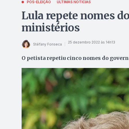
PÓS-ELEIÇÃO
ÚLTIMAS NOTÍCIAS
Lula repete nomes d
ministérios
25 dezembro 2022 às 14h13
Stéfany Fonseca
O petista repetiu cinco nomes do governo