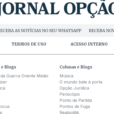
ECEBA AS NOTÍCIAS NO SEU WHATSAPP
RECEBA NOV
TERMOS DE USO
ACESSO INTERNO
 e Blogs
Colunas e Blogs
 da Guerra Oriente Médio
Música
izer
O mundo bate à porta
ica
Opção Jurídica
Periscópio
Ponto de Partida
Pocus
Pontos de Fuga
a
Realpolitik