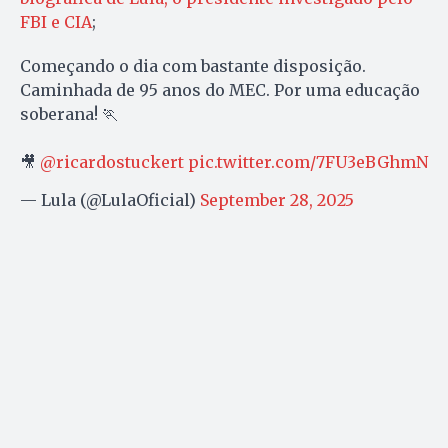
FBI e CIA
;
Começando o dia com bastante disposição.
Caminhada de 95 anos do MEC. Por uma educação
soberana! 🏃
🎥
@ricardostuckert
pic.twitter.com/7FU3eBGhmN
— Lula (@LulaOficial)
September 28, 2025