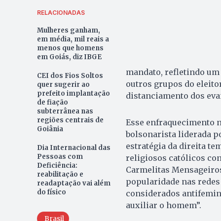
RELACIONADAS
Mulheres ganham,
em média, mil reais a
menos que homens
em Goiás, diz IBGE
mandato, refletindo um
CEI dos Fios Soltos
outros grupos do eleito
quer sugerir ao
prefeito implantação
distanciamento dos evan
de fiação
subterrânea nas
regiões centrais de
Esse enfraquecimento n
Goiânia
bolsonarista liderada p
estratégia da direita t
Dia Internacional das
Pessoas com
religiosos católicos co
Deficiência:
Carmelitas Mensageiros 
reabilitação e
popularidade nas redes 
readaptação vai além
do físico
considerados antifemin
auxiliar o homem”.
Brasil