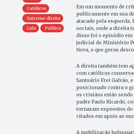
Em um momento de críti
Católicos
publicamente em sua de
Extrema-direita
atacado pela esquerda.
sociais, onde a direita
Lula
Política
disso foi o episódio e
judicial do Ministério 
Nova, o que gerou desco
A direita também tem apr
com católicos conserva
Santuário Frei Galvão, 
posicionado contra o g
os cristãos estão sendo
padre Paulo Ricardo, co
tornaram expoentes do 
citados em apoio ao mo
A mobilização bolsonari