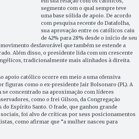
em sua relação com os católicos,
segmento com o qual sempre teve
uma base sólida de apoio. De acordo
com pesquisa recente do Datafolha,
sua aprovação entre os católicos caiu
de 42% para 28% desde o início de seu
 movimento desfavorável que também se estende a
rado. Além disso, o presidente lida com um crescente
gélicos, tradicionalmente mais alinhados à direita.
o apoio católico ocorre em meio a uma ofensiva
or figuras como o ex-presidente Jair Bolsonaro (PL). A
em se concentrado na aproximação com líderes
nservadores, como o frei Gilson, da Congregação
do Espírito Santo. O frade, que ganhou grande
sociais, foi alvo de críticas por seus posicionamentos
istas, como afirmar que “a mulher nasceu para