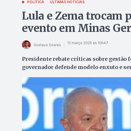
POLÍTICA
ÚLTIMAS NOTÍCIAS
Lula e Zema trocam 
evento em Minas Gera
12 março 2025 às 10h47
Gustavo Soares
Presidente rebate críticas sobre gestão
governador defende modelo enxuto e s