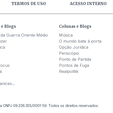
TERMOS DE USO
ACESSO INTERNO
 e Blogs
Colunas e Blogs
 da Guerra Oriente Médio
Música
izer
O mundo bate à porta
ica
Opção Jurídica
Periscópio
Ponto de Partida
Pocus
Pontos de Fuga
a
Realpolitik
nices...
a CNPJ 09.236.355/0001-59. Todos os direitos reservados.