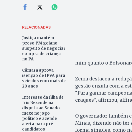
RELACIONADAS
Justiça mantém
preso PM goiano
suspeito de negociar
compra de criança
no PA
mim quanto o Bolsonaro
Câmara aprova
isenção de IPVA para
Zema destacou a reduçã
veículos com mais de
gestão enxuta com a est
20 anos
“Para ganhar campeonato
Interesse da filha de
craques”, afirmou, alfin
Iris Rezende na
disputa ao Senado
mexe no jogo
O governador também cr
político e acende
Minas, dizendo não ter 
alerta para pré-
candidatos
forma simples, como na 