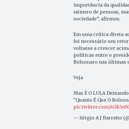
importância da qualidad
número de pessoas, mas
sociedade”, afirmou.
Em uma crítica direta 
foi necessário seu reto
voltasse a crescer acim
políticas entre o presid
Bolsonaro nas últimas e
Veja
Mas É O LULA Deixando
"Quanto É Que O Bolson
pic.twitter.com/4Gk5n
— Sérgio A J Barretto (