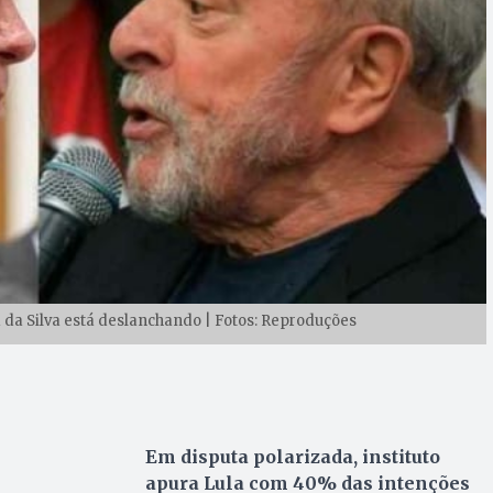
a da Silva está deslanchando | Fotos: Reproduções
Em disputa polarizada, instituto
apura Lula com 40% das intenções