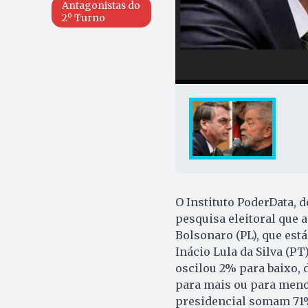
Antagonistas do
2º Turno
O Instituto PoderData, d
pesquisa eleitoral que 
Bolsonaro (PL), que est
Inácio Lula da Silva (P
oscilou 2% para baixo, 
para mais ou para menos
presidencial somam 71%