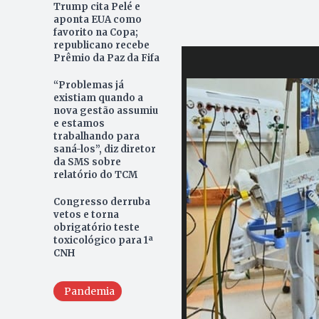
Trump cita Pelé e
aponta EUA como
favorito na Copa;
republicano recebe
Prêmio da Paz da Fifa
“Problemas já
existiam quando a
nova gestão assumiu
e estamos
trabalhando para
saná-los”, diz diretor
da SMS sobre
relatório do TCM
Congresso derruba
vetos e torna
obrigatório teste
toxicológico para 1ª
CNH
Pandemia