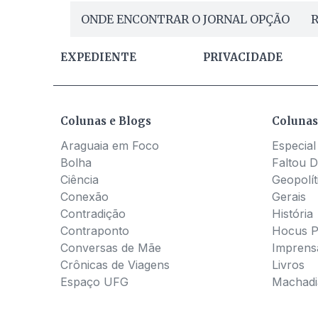
ONDE ENCONTRAR O JORNAL OPÇÃO
R
EXPEDIENTE
PRIVACIDADE
Colunas e Blogs
Colunas
Araguaia em Foco
Especial
Bolha
Faltou D
Ciência
Geopolít
Conexão
Gerais
Contradição
História
Contraponto
Hocus 
Conversas de Mãe
Imprens
Crônicas de Viagens
Livros
Espaço UFG
Machadia