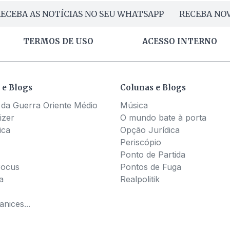
ECEBA AS NOTÍCIAS NO SEU WHATSAPP
RECEBA NOV
TERMOS DE USO
ACESSO INTERNO
 e Blogs
Colunas e Blogs
 da Guerra Oriente Médio
Música
izer
O mundo bate à porta
ica
Opção Jurídica
Periscópio
Ponto de Partida
Pocus
Pontos de Fuga
a
Realpolitik
nices...