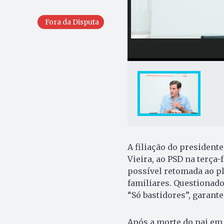
Fora da Disputa
A filiação do presidente
Vieira, ao PSD na terça-
possível retomada ao p
familiares. Questionado 
“Só bastidores”, garante
Após a morte do pai em 