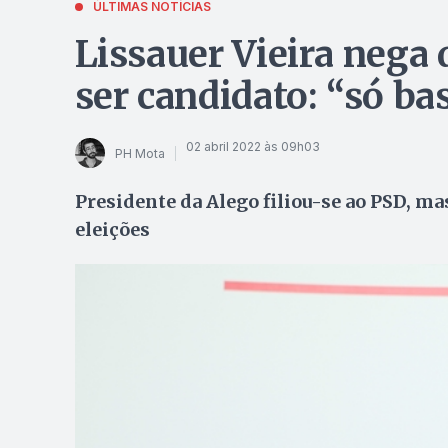
ÚLTIMAS NOTÍCIAS
Lissauer Vieira nega
ser candidato: “só ba
02 abril 2022 às 09h03
PH Mota
Presidente da Alego filiou-se ao PSD, ma
eleições