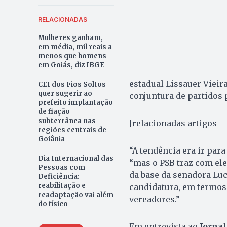
RELACIONADAS
Mulheres ganham,
em média, mil reais a
menos que homens
em Goiás, diz IBGE
estadual Lissauer Vieira
CEI dos Fios Soltos
quer sugerir ao
conjuntura de partidos 
prefeito implantação
de fiação
subterrânea nas
[relacionadas artigos =
regiões centrais de
Goiânia
“A tendência era ir para
Dia Internacional das
“mas o PSB traz com ele
Pessoas com
da base da senadora Luc
Deficiência:
reabilitação e
candidatura, em termos
readaptação vai além
vereadores.”
do físico
Em entrevista ao
Jornal