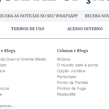
ECEBA AS NOTÍCIAS NO SEU WHATSAPP
RECEBA NOV
TERMOS DE USO
ACESSO INTERNO
 e Blogs
Colunas e Blogs
 da Guerra Oriente Médio
Música
izer
O mundo bate à porta
ica
Opção Jurídica
Periscópio
Ponto de Partida
Pocus
Pontos de Fuga
a
Realpolitik
nices...