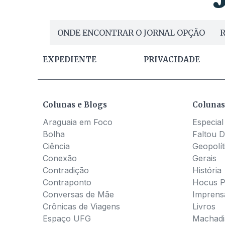
ONDE ENCONTRAR O JORNAL OPÇÃO
R
EXPEDIENTE
PRIVACIDADE
Colunas e Blogs
Colunas
Araguaia em Foco
Especial
Bolha
Faltou D
Ciência
Geopolít
Conexão
Gerais
Contradição
História
Contraponto
Hocus 
Conversas de Mãe
Imprens
Crônicas de Viagens
Livros
Espaço UFG
Machadia