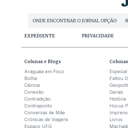
ONDE ENCONTRAR O JORNAL OPÇÃO
R
EXPEDIENTE
PRIVACIDADE
Colunas e Blogs
Colunas
Araguaia em Foco
Especial
Bolha
Faltou D
Ciência
Geopolít
Conexão
Gerais
Contradição
História
Contraponto
Hocus 
Conversas de Mãe
Imprens
Crônicas de Viagens
Livros
Espaço UFG
Machadia