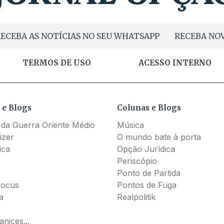
ECEBA AS NOTÍCIAS NO SEU WHATSAPP
RECEBA NOV
TERMOS DE USO
ACESSO INTERNO
 e Blogs
Colunas e Blogs
 da Guerra Oriente Médio
Música
izer
O mundo bate à porta
ica
Opção Jurídica
Periscópio
Ponto de Partida
Pocus
Pontos de Fuga
a
Realpolitik
nices...