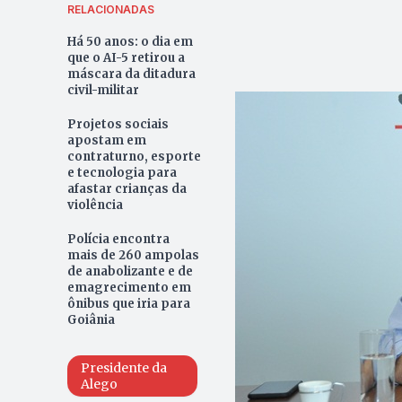
RELACIONADAS
Há 50 anos: o dia em
que o AI-5 retirou a
máscara da ditadura
civil-militar
Projetos sociais
apostam em
contraturno, esporte
e tecnologia para
afastar crianças da
violência
Polícia encontra
mais de 260 ampolas
de anabolizante e de
emagrecimento em
ônibus que iria para
Goiânia
Presidente da
Alego