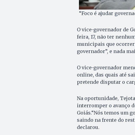
“Foco é ajudar governad
O vice-governador de Go
feira, 17, não ter nenh
municipais que ocorrerã
governador”, e nada mai
O vice-governador menc
online, das quais até s
pretende disputar o car
Na oportunidade, Tejota
interromper o avanço do
Goiás.“Nós temos um go
saindo na frente do res
declarou.