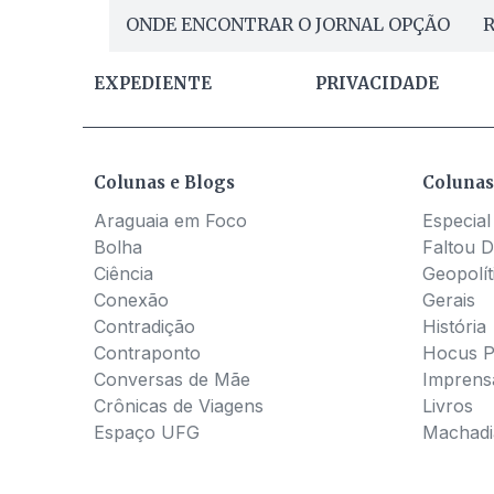
ONDE ENCONTRAR O JORNAL OPÇÃO
R
EXPEDIENTE
PRIVACIDADE
Colunas e Blogs
Colunas
Araguaia em Foco
Especial
Bolha
Faltou D
Ciência
Geopolít
Conexão
Gerais
Contradição
História
Contraponto
Hocus 
Conversas de Mãe
Imprens
Crônicas de Viagens
Livros
Espaço UFG
Machadia