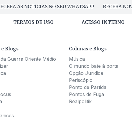
ECEBA AS NOTÍCIAS NO SEU WHATSAPP
RECEBA NOV
TERMOS DE USO
ACESSO INTERNO
 e Blogs
Colunas e Blogs
 da Guerra Oriente Médio
Música
izer
O mundo bate à porta
ica
Opção Jurídica
Periscópio
Ponto de Partida
Pocus
Pontos de Fuga
a
Realpolitik
nices...