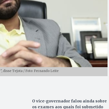
, disse Tejota / Foto: Fernando Leite
O vice-governador falou ainda sobre
os exames aos quais foi submetido