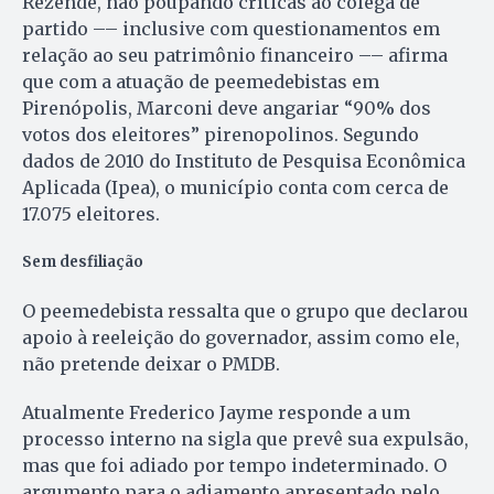
Rezende, não poupando críticas ao colega de
partido –– inclusive com questionamentos em
relação ao seu patrimônio financeiro –– afirma
que com a atuação de peemedebistas em
Pirenópolis, Marconi deve angariar “90% dos
votos dos eleitores” pirenopolinos. Segundo
dados de 2010 do Instituto de Pesquisa Econômica
Aplicada (Ipea), o município conta com cerca de
17.075 eleitores.
Sem desfiliação
O peemedebista ressalta que o grupo que declarou
apoio à reeleição do governador, assim como ele,
não pretende deixar o PMDB.
Atualmente Frederico Jayme responde a um
processo interno na sigla que prevê sua expulsão,
mas que foi adiado por tempo indeterminado. O
argumento para o adiamento apresentado pelo