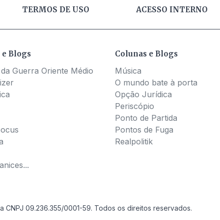
TERMOS DE USO
ACESSO INTERNO
 e Blogs
Colunas e Blogs
 da Guerra Oriente Médio
Música
izer
O mundo bate à porta
ica
Opção Jurídica
Periscópio
Ponto de Partida
Pocus
Pontos de Fuga
a
Realpolitik
nices...
a CNPJ 09.236.355/0001-59. Todos os direitos reservados.