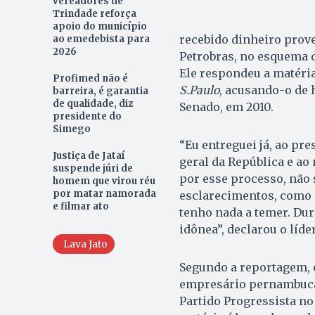
vereadores de
Trindade reforça
apoio do município
recebido dinheiro prov
ao emedebista para
2026
Petrobras, no esquema d
Ele respondeu a matéria
Profimed não é
S.Paulo
, acusando-o de 
barreira, é garantia
de qualidade, diz
Senado, em 2010.
presidente do
Simego
“Eu entreguei já, ao pre
Justiça de Jataí
geral da República e ao
suspende júri de
por esse processo, não
homem que virou réu
por matar namorada
esclarecimentos, como o
e filmar ato
tenho nada a temer. Du
idônea”, declarou o líder
Lava Jato
Segundo a reportagem, o
empresário pernambucan
Partido Progressista no