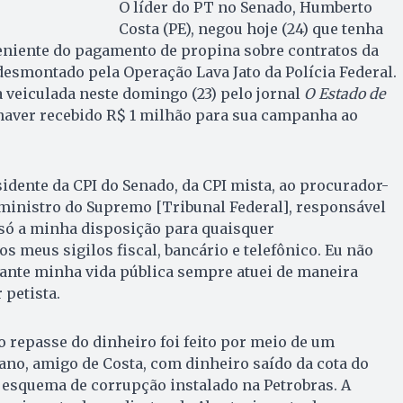
O líder do PT no Senado, Humberto
Costa (PE), negou hoje (24) que tenha
eniente do pagamento de propina sobre contratos da
esmontado pela Operação Lava Jato da Polícia Federal.
 veiculada neste domingo (23) pelo jornal
O Estado de
haver recebido R$ 1 milhão para sua campanha ao
sidente da CPI do Senado, da CPI mista, ao procurador-
 ministro do Supremo [Tribunal Federal], responsável
 só a minha disposição para quaisquer
s meus sigilos fiscal, bancário e telefônico. Eu não
rante minha vida pública sempre atuei de maneira
 petista.
 repasse do dinheiro foi feito por meio de um
o, amigo de Costa, com dinheiro saído da cota do
 esquema de corrupção instalado na Petrobras. A