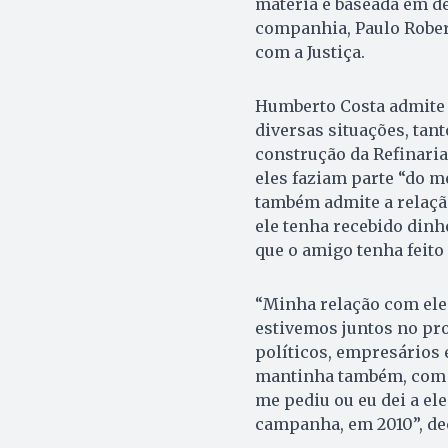
matéria é baseada em d
companhia, Paulo Rober
com a Justiça.
Humberto Costa admite 
diversas situações, tan
construção da Refinaria
eles faziam parte “do m
também admite a relaçã
ele tenha recebido dinh
que o amigo tenha feito
“Minha relação com ele
estivemos juntos no proc
políticos, empresários 
mantinha também, com es
me pediu ou eu dei a el
campanha, em 2010”, de