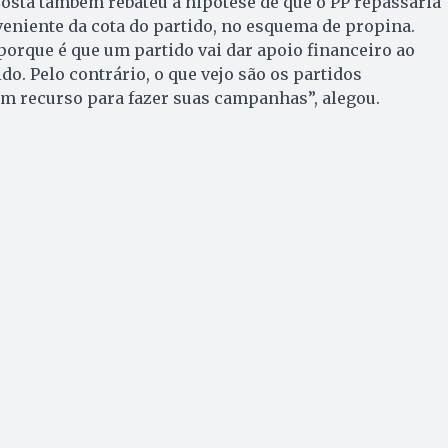
osta também rebateu a hipótese de que o PP repassaria
veniente da cota do partido, no esquema de propina.
orque é que um partido vai dar apoio financeiro ao
do. Pelo contrário, o que vejo são os partidos
m recurso para fazer suas campanhas”, alegou.