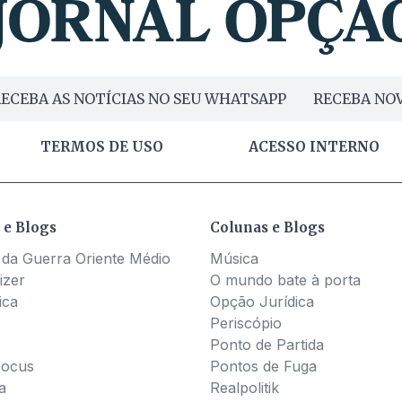
ECEBA AS NOTÍCIAS NO SEU WHATSAPP
RECEBA NOV
TERMOS DE USO
ACESSO INTERNO
 e Blogs
Colunas e Blogs
 da Guerra Oriente Médio
Música
izer
O mundo bate à porta
ica
Opção Jurídica
Periscópio
Ponto de Partida
Pocus
Pontos de Fuga
a
Realpolitik