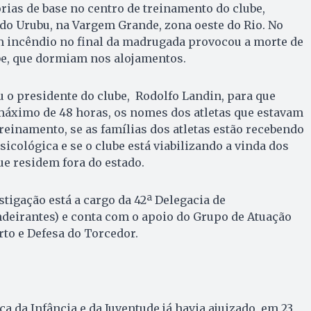
rias de base no centro de treinamento do clube,
o Urubu, na Vargem Grande, zona oeste do Rio. No
m incêndio no final da madrugada provocou a morte de
ube, que dormiam nos alojamentos.
u o presidente do clube, Rodolfo Landin, para que
áximo de 48 horas, os nomes dos atletas que estavam
reinamento, se as famílias dos atletas estão recebendo
sicológica e se o clube está viabilizando a vinda dos
ue residem fora do estado.
stigação está a cargo da 42ª Delegacia de
ndeirantes) e conta com o apoio do Grupo de Atuação
to e Defesa do Torcedor.
ça da Infância e da Juventude já havia ajuizado, em 23