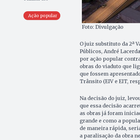
Ação popular
Foto: Divulgação
O juiz substituto da 2ª 
Públicos, André Lacerda
por ação popular contra
obras do viaduto que li
que fossem apresentado
Trânsito (EIV e EIT, res
Na decisão do juiz, lev
que essa decisão acarre
as obras já foram inici
grande e como a popula
de maneira rápida, seri
a paralisação da obra 