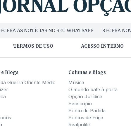
ECEBA AS NOTÍCIAS NO SEU WHATSAPP
RECEBA NOV
TERMOS DE USO
ACESSO INTERNO
 e Blogs
Colunas e Blogs
 da Guerra Oriente Médio
Música
izer
O mundo bate à porta
ica
Opção Jurídica
Periscópio
Ponto de Partida
Pocus
Pontos de Fuga
a
Realpolitik