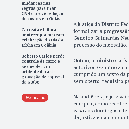
mudanças nas
regras para tirar
CNH e prevê redução
de custos em Goiás
A Justiça do Distrito Fe
Carreata e leitura
formalizar a progressão
ininterrupta marcam
Genoino Guimarães Neto 
celebração do Dia da
processo do mensalão.
Bíblia em Goiânia
Roberto Carlos perde
Ontem, o ministro Luís 
controle de carro e
se envolve em
autorizou Genoino a cum
acidente durante
cumprido um sexto da p
gravação de especial
semiaberto, requisito p
da Globo
Na audiência, o juiz va
Mensalão
cumprir, como recolher-
casa aos domingos e fer
da Justiça e não ter co