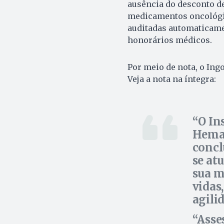
ausência do desconto de
medicamentos oncológico
auditadas automaticamen
honorários médicos.
Por meio de nota, o Ing
Veja a nota na íntegra:
O In
Hemat
concl
se at
sua m
vidas
agili
Asse