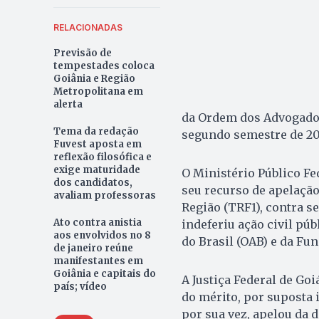
RELACIONADAS
Previsão de
tempestades coloca
Goiânia e Região
Metropolitana em
alerta
da Ordem dos Advogados
Tema da redação
segundo semestre de 20
Fuvest aposta em
reflexão filosófica e
exige maturidade
O Ministério Público Fe
dos candidatos,
seu recurso de apelação
avaliam professoras
Região (TRF1), contra se
Ato contra anistia
indeferiu ação civil pú
aos envolvidos no 8
do Brasil (OAB) e da Fu
de janeiro reúne
manifestantes em
Goiânia e capitais do
A Justiça Federal de Go
país; vídeo
do mérito, por suposta i
por sua vez, apelou da 