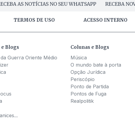
ECEBA AS NOTÍCIAS NO SEU WHATSAPP
RECEBA NOV
TERMOS DE USO
ACESSO INTERNO
 e Blogs
Colunas e Blogs
 da Guerra Oriente Médio
Música
izer
O mundo bate à porta
ica
Opção Jurídica
Periscópio
Ponto de Partida
Pocus
Pontos de Fuga
a
Realpolitik
nices...