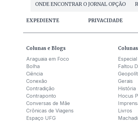
ONDE ENCONTRAR O JORNAL OPÇÃO
R
EXPEDIENTE
PRIVACIDADE
Colunas e Blogs
Colunas
Araguaia em Foco
Especial
Bolha
Faltou D
Ciência
Geopolít
Conexão
Gerais
Contradição
História
Contraponto
Hocus 
Conversas de Mãe
Imprens
Crônicas de Viagens
Livros
Espaço UFG
Machadia