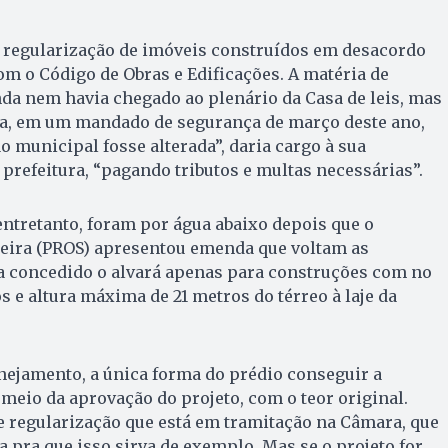
à regularização de imóveis construídos em desacordo
om o Código de Obras e Edificações. A matéria de
nda nem havia chegado ao plenário da Casa de leis, mas
dia, em um mandado de segurança de março deste ano,
o municipal fosse alterada”, daria cargo à sua
 prefeitura, “pagando tributos e multas necessárias”.
ntretanto, foram por água abaixo depois que o
ueira (PROS) apresentou emenda que voltam as
ja concedido o alvará apenas para construções com no
e altura máxima de 21 metros do térreo à laje da
anejamento, a única forma do prédio conseguir a
 meio da aprovação do projeto, com o teor original.
e regularização que está em tramitação na Câmara, que
 pra que isso sirva de exemplo. Mas se o projeto for