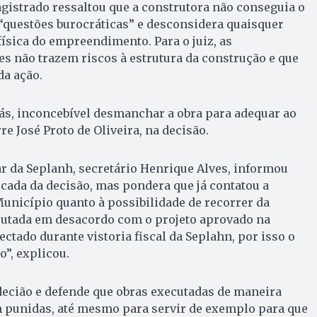
agistrado ressaltou que a construtora não conseguia o
questões burocráticas” e desconsidera quaisquer
física do empreendimento. Para o juiz, as
es não trazem riscos à estrutura da construção e que
da ação.
ás, inconcebível desmanchar a obra para adequar ao
rre José Proto de Oliveira, na decisão.
lar da Seplanh, secretário Henrique Alves, informou
ficada da decisão, mas pondera que já contatou a
unicípio quanto à possibilidade de recorrer da
ecutada em desacordo com o projeto aprovado na
tectado durante vistoria fiscal da Seplahn, por isso o
o”, explicou.
decião e defende que obras executadas de maneira
m punidas, até mesmo para servir de exemplo para que