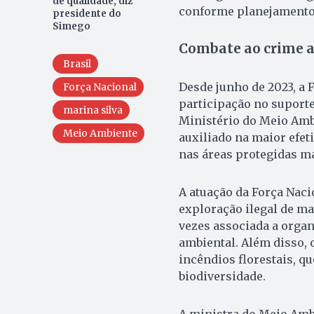
de qualidade, diz
conforme planejamento 
presidente do
Simego
Combate ao crime a
Brasil
Desde junho de 2023, a
Força Nacional
participação no suporte
marina silva
Ministério do Meio Amb
Meio Ambiente
auxiliado na maior efet
nas áreas protegidas ma
A atuação da Força Naci
exploração ilegal de ma
vezes associada a orga
ambiental. Além disso, 
incêndios florestais, q
biodiversidade.
A ministra do Meio Ambi