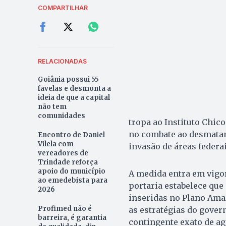
COMPARTILHAR
RELACIONADAS
Goiânia possui 55
favelas e desmonta a
ideia de que a capital
não tem
comunidades
tropa ao Instituto Chi
no combate ao desmatame
Encontro de Daniel
Vilela com
invasão de áreas federa
vereadores de
Trindade reforça
apoio do município
A medida entra em vigor 
ao emedebista para
portaria estabelece que
2026
inseridas no Plano Ama
Profimed não é
as estratégias do gover
barreira, é garantia
contingente exato de ag