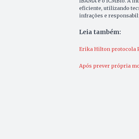
IBAMA e o ICMBio. A in
eficiente, utilizando te
infrações e responsabil
Leia também:
Erika Hilton protocola 
Após prever própria mo