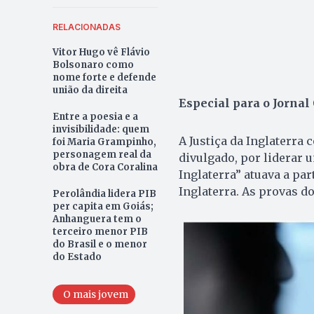
RELACIONADAS
Vitor Hugo vê Flávio
Bolsonaro como
nome forte e defende
união da direita
Especial para o Jornal
Entre a poesia e a
invisibilidade: quem
A Justiça da Inglaterra
foi Maria Grampinho,
personagem real da
divulgado, por liderar 
obra de Cora Coralina
Inglaterra” atuava a par
Inglaterra. As provas d
Perolândia lidera PIB
per capita em Goiás;
Anhanguera tem o
terceiro menor PIB
do Brasil e o menor
do Estado
O mais jovem