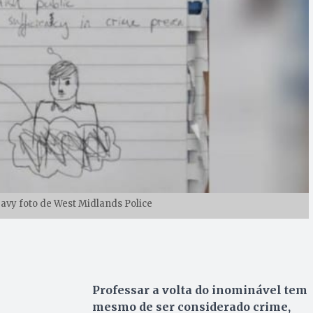
avy foto de West Midlands Police
Professar a volta do inominável tem
mesmo de ser considerado crime,