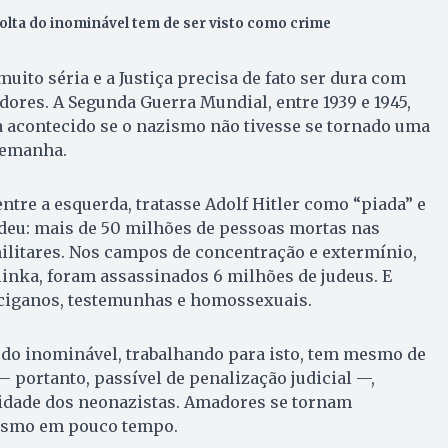
volta do inominável tem de ser visto como crime
uito séria e a Justiça precisa de fato ser dura com
dores. A Segunda Guerra Mundial, entre 1939 e 1945,
a acontecido se o nazismo não tivesse se tornado uma
lemanha.
ntre a esquerda, tratasse Adolf Hitler como “piada” e
e deu: mais de 50 milhões de pessoas mortas nas
 militares. Nos campos de concentração e extermínio,
inka, foram assassinados 6 milhões de judeus. E
ciganos, testemunhas e homossexuais.
a do inominável, trabalhando para isto, tem mesmo de
 portanto, passível de penalização judicial —,
dade dos neonazistas. Amadores se tornam
rismo em pouco tempo.