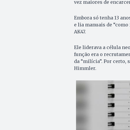
vez maiores de encarce
Embora só tenha 13 anos
e lia manuais de “como
AK47.
Ele liderava a célula ne
função era o recrutame
da “milícia”. Por certo
Himmler.