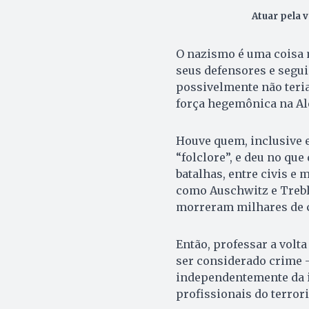
Atuar pela 
O nazismo é uma coisa m
seus defensores e segui
possivelmente não teri
força hegemônica na A
Houve quem, inclusive e
“folclore”, e deu no qu
batalhas, entre civis e
como Auschwitz e Trebl
morreram milhares de 
Então, professar a volt
ser considerado crime —
independentemente da i
profissionais do terro