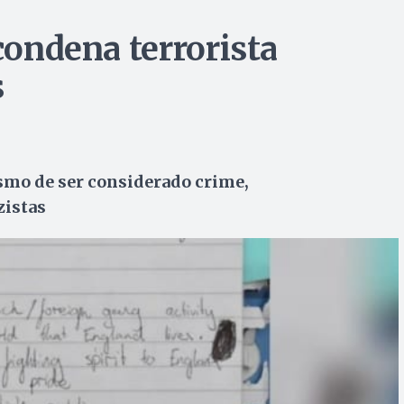
 condena terrorista
s
smo de ser considerado crime,
zistas