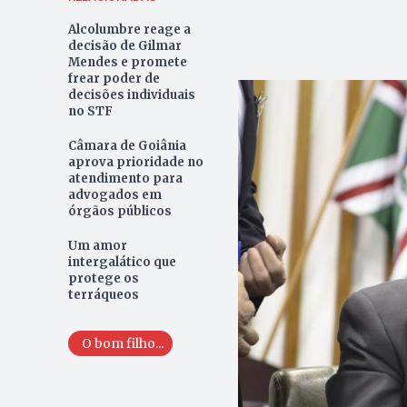
Alcolumbre reage a
decisão de Gilmar
Mendes e promete
frear poder de
decisões individuais
no STF
Câmara de Goiânia
aprova prioridade no
atendimento para
advogados em
órgãos públicos
Um amor
intergalático que
protege os
terráqueos
O bom filho...