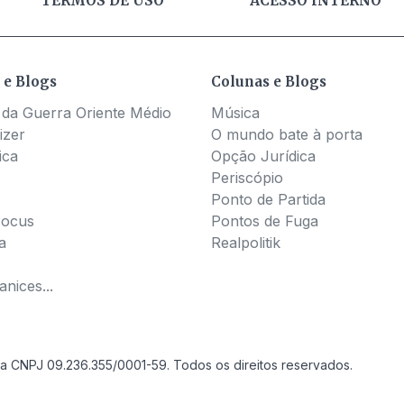
TERMOS DE USO
ACESSO INTERNO
 e Blogs
Colunas e Blogs
 da Guerra Oriente Médio
Música
izer
O mundo bate à porta
ica
Opção Jurídica
Periscópio
Ponto de Partida
Pocus
Pontos de Fuga
a
Realpolitik
nices...
a CNPJ 09.236.355/0001-59. Todos os direitos reservados.