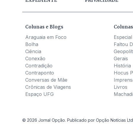
EXPEDIENTE
PRIVACIDADE
Colunas e Blogs
Colunas
Araguaia em Foco
Especial
Bolha
Faltou D
Ciência
Geopolít
Conexão
Gerais
Contradição
História
Contraponto
Hocus 
Conversas de Mãe
Imprens
Crônicas de Viagens
Livros
Espaço UFG
Machadia
© 2026 Jornal Opção. Publicado por Opção Notícias Ltd