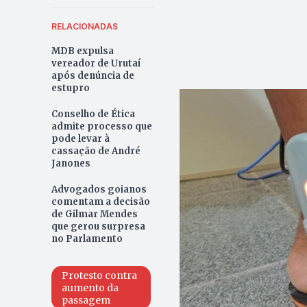
RELACIONADAS
MDB expulsa
vereador de Urutaí
após denúncia de
estupro
Conselho de Ética
admite processo que
pode levar à
cassação de André
Janones
Advogados goianos
comentam a decisão
de Gilmar Mendes
que gerou surpresa
no Parlamento
Protesto contra
aumento da
passagem