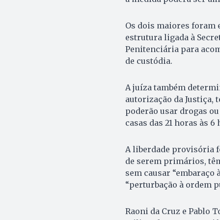
Os dois maiores foram e
estrutura ligada à Secr
Penitenciária para aco
de custódia.
A juíza também determi
autorização da Justiça, 
poderão usar drogas ou 
casas das 21 horas às 6 
A liberdade provisória 
de serem primários, tê
sem causar “embaraço à
“perturbação à ordem pú
Raoni da Cruz e Pablo 