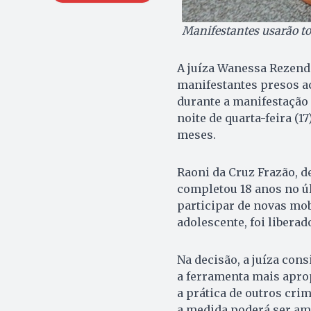
Manifestantes usarão to
A juíza Wanessa Rezende
manifestantes presos ac
durante a manifestação c
noite de quarta-feira (17
meses.
Raoni da Cruz Frazão, d
completou 18 anos no úl
participar de novas mob
adolescente, foi liberad
Na decisão, a juíza con
a ferramenta mais aprop
a prática de outros cri
a medida poderá ser am