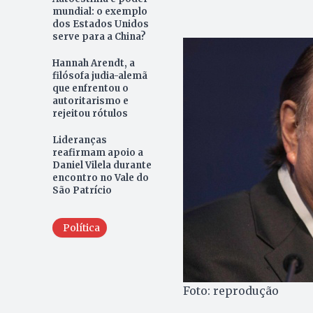
mundial: o exemplo
dos Estados Unidos
serve para a China?
Hannah Arendt, a
filósofa judia-alemã
que enfrentou o
autoritarismo e
rejeitou rótulos
Lideranças
reafirmam apoio a
Daniel Vilela durante
encontro no Vale do
São Patrício
Política
Foto: reprodução