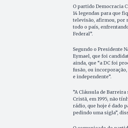
O partido Democracia Cr
14 legendas para que fi
televisão, afirmou, por
todo o país, enfrentando
Federal”.
Segundo o Presidente Na
Eymael, que foi candidat
ainda, que “a DC foi pro
fusão, ou incorporação, 
e independente”.
”A Cláusula de Barreir
Cristã, em 1995, não tí
rádio, que hoje é dado 
pedindo uma sigla”, dis
O comunicado do partid