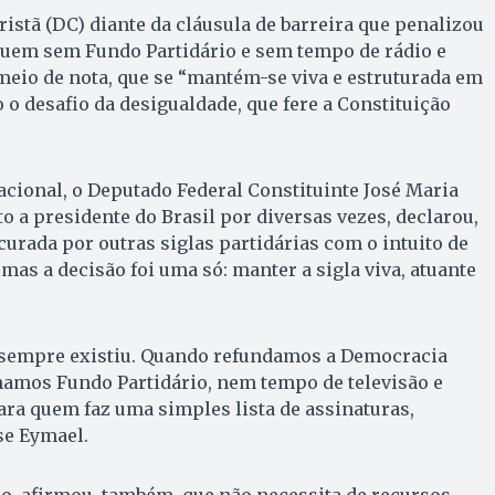
istã (DC) diante da cláusula de barreira que penalizou
quem sem Fundo Partidário e sem tempo de rádio e
 meio de nota, que se “mantém-se viva e estruturada em
 o desafio da desigualdade, que fere a Constituição
cional, o Deputado Federal Constituinte José Maria
o a presidente do Brasil por diversas vezes, declarou,
curada por outras siglas partidárias com o intuito de
mas a decisão foi uma só: manter a sigla viva, atuante
a sempre existiu. Quando refundamos a Democracia
nhamos Fundo Partidário, nem tempo de televisão e
para quem faz uma simples lista de assinaturas,
se Eymael.
o, afirmou, também, que não necessita de recursos