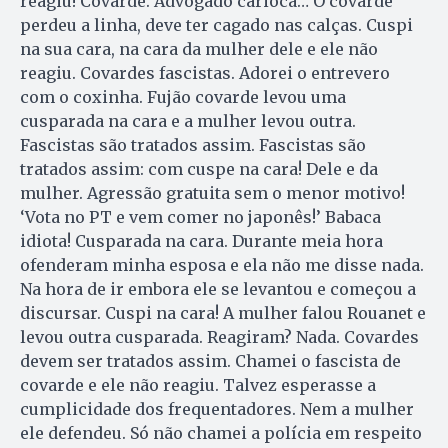
reagiu! Covarde. Advogado carioca… O covarde
perdeu a linha, deve ter cagado nas calças. Cuspi
na sua cara, na cara da mulher dele e ele não
reagiu. Covardes fascistas. Adorei o entrevero
com o coxinha. Fujão covarde levou uma
cusparada na cara e a mulher levou outra.
Fascistas são tratados assim. Fascistas são
tratados assim: com cuspe na cara! Dele e da
mulher. Agressão gratuita sem o menor motivo!
‘Vota no PT e vem comer no japonês!’ Babaca
idiota! Cusparada na cara. Durante meia hora
ofenderam minha esposa e ela não me disse nada.
Na hora de ir embora ele se levantou e começou a
discursar. Cuspi na cara! A mulher falou Rouanet e
levou outra cusparada. Reagiram? Nada. Covardes
devem ser tratados assim. Chamei o fascista de
covarde e ele não reagiu. Talvez esperasse a
cumplicidade dos frequentadores. Nem a mulher
ele defendeu. Só não chamei a polícia em respeito