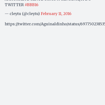
TWITTER
#BBB16
— cleytu (@cleytu)
February 11, 2016
https://twitter.com/Aguinaldinho/status/6977502385