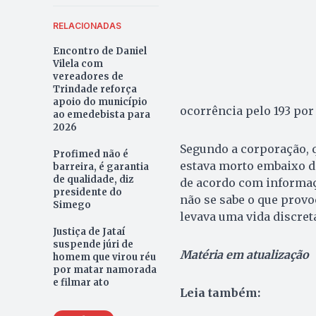
RELACIONADAS
Encontro de Daniel
Vilela com
vereadores de
Trindade reforça
apoio do município
ocorrência pelo 193 por 
ao emedebista para
2026
Segundo a corporação, 
Profimed não é
estava morto embaixo do
barreira, é garantia
de qualidade, diz
de acordo com informaç
presidente do
não se sabe o que prov
Simego
levava uma vida discret
Justiça de Jataí
suspende júri de
Matéria em atualização
homem que virou réu
por matar namorada
e filmar ato
Leia também: