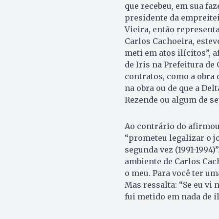
que recebeu, em sua faz
presidente da empreite
Vieira, então represent
Carlos Cachoeira, este
meti em atos ilícitos”, 
de Iris na Prefeitura de
contratos, como a obra d
na obra ou de que a Del
Rezende ou algum de seu
Ao contrário do afirmou
“prometeu legalizar o j
segunda vez (1991-1994)”
ambiente de Carlos Cach
o meu. Para você ter uma
Mas ressalta: “Se eu vi
fui metido em nada de il