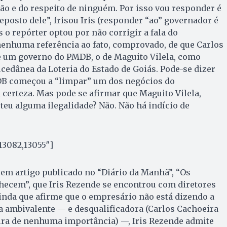
ção e do respeito de ninguém. Por isso vou responder é
eposto dele”, frisou Iris (responder “ao” governador é
 o repórter optou por não corrigir a fala do
nenhuma referência ao fato, comprovado, de que Carlos
e um governo do PMDB, o de Maguito Vilela, como
ucedânea da Loteria do Estado de Goiás. Pode-se dizer
B começou a “limpar” um dos negócios do
certeza. Mas pode se afirmar que Maguito Vilela,
eu alguma ilegalidade? Não. Não há indício de
13082,13055″]
 em artigo publicado no “Diário da Manhã”, “Os
ecem”, que Iris Rezende se encontrou com diretores
inda que afirme que o empresário não está dizendo a
a ambivalente — e desqualificadora (Carlos Cachoeira
ura de nenhuma importância) —, Iris Rezende admite