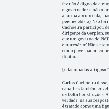
fez não é digno da aten
o governador e não o pr
a forma apropriada, mas
peemedebista). Não há 
Cachoeira participou d
dirigente da Gerplan, s
que um governo do PMD
empresário? Não se tem 
como governador, comet
ilicitude.
[relacionadas artigos=”
Carlos Cachoeira disse,
canalhas também envelh
da Delta Construções. A
verdade, na sua respost
é tratado como uma fig