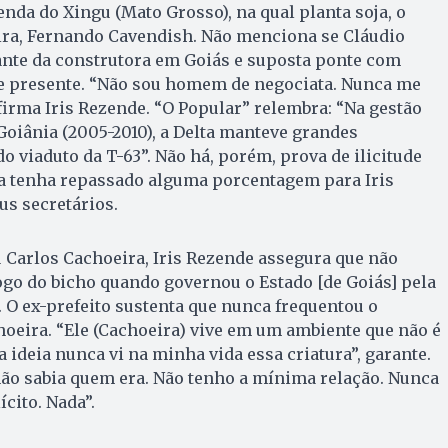
enda do Xingu (Mato Grosso), na qual planta soja, o
ira, Fernando Cavendish. Não menciona se Cláudio
ante da construtora em Goiás e suposta ponte com
ve presente. “Não sou homem de negociata. Nunca me
afirma Iris Rezende. “O Popular” relembra: “Na gestão
 Goiânia (2005-2010), a Delta manteve grandes
o viaduto da T-63”. Não há, porém, prova de ilicitude
ta tenha repassado alguma porcentagem para Iris
s secretários.
 Carlos Cachoeira, Iris Rezende assegura que não
ogo do bicho quando governou o Estado [de Goiás] pela
. O ex-prefeito sustenta que nunca frequentou o
oeira. “Ele (Cachoeira) vive em um ambiente que não é
 ideia nunca vi na minha vida essa criatura”, garante.
 não sabia quem era. Não tenho a mínima relação. Nunca
ícito. Nada”.