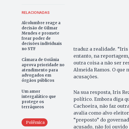
RELACIONADAS
Alcolumbre reage a
decisão de Gilmar
Mendes e promete
frear poder de
decisões individuais
traduz a realidade. “Iri
no STF
entanto, na reportagem
Câmara de Goiânia
outra coisa a não ser r
aprova prioridade no
Almeida Ramos. O que nã
atendimento para
advogados em
acusações.
órgãos públicos
Um amor
Na sua resposta, Iris Re
intergalático que
político. Embora diga q
protege os
Cachoeira, não faz outra
terráqueos
avalia como alvo eleito
“preposto” do governad
Polêmica
acusado, não foi ouvido