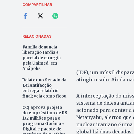
COMPARTILHAR
RELACIONADAS
Família denuncia
liberação tardia e
parcial de cirurgia
pela Unimed, em
Anápolis
(IDF), um míssil dispara
atingir o solo. Ainda n
Relator no Senado da
Lei Antifacção
entrega relatório
A interceptação do míss
final; veja como ficou
sistema de defesa antia
CCJ aprova projeto
acionado para conter a 
do empréstimo de R$
Netanyahu, alertou que 
132 milhões para o
programa Goiânia +
nuclear iraniano é uma
Digital e pacote de
global há duas décadas.