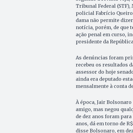
Tribunal Federal (STF), 
policial Fabrício Queir
dama não permite dizer
notícia, porém, de que 
ação penal em curso, in
presidente da República
As denúncias foram prim
recebeu os resultados da
assessor do hoje senado
ainda era deputado est
mensalmente à conta de
À época, Jair Bolsonaro
amigo, mas negou qualq
de dez anos foram para 
anos, dá em torno de R$
disse Bolsonaro, em de