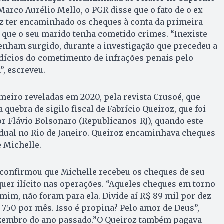
Marco Aurélio Mello, o PGR disse que o fato de o ex-
oz ter encaminhado os cheques à conta da primeira-
 que o seu marido tenha cometido crimes. “Inexiste
tenham surgido, durante a investigação que precedeu a
dícios do cometimento de infrações penais pelo
”, escreveu.
eiro reveladas em 2020, pela revista Crusoé, que
 quebra de sigilo fiscal de Fabrício Queiroz, que foi
r Flávio Bolsonaro (Republicanos-RJ), quando este
adual no Rio de Janeiro. Queiroz encaminhava cheques
 Michelle.
 confirmou que Michelle recebeu os cheques de seu
uer ilícito nas operações. “Aqueles cheques em torno
mim, não foram para ela. Divide aí R$ 89 mil por dez
 750 por mês. Isso é propina? Pelo amor de Deus”,
zembro do ano passado.”O Queiroz também pagava