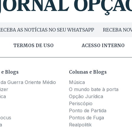
ECEBA AS NOTÍCIAS NO SEU WHATSAPP
RECEBA NOV
TERMOS DE USO
ACESSO INTERNO
 e Blogs
Colunas e Blogs
 da Guerra Oriente Médio
Música
izer
O mundo bate à porta
ica
Opção Jurídica
Periscópio
Ponto de Partida
Pocus
Pontos de Fuga
a
Realpolitik