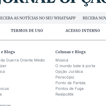
ECEBA AS NOTÍCIAS NO SEU WHATSAPP
RECEBA NOV
TERMOS DE USO
ACESSO INTERNO
 e Blogs
Colunas e Blogs
 da Guerra Oriente Médio
Música
izer
O mundo bate à porta
ica
Opção Jurídica
Periscópio
Ponto de Partida
Pocus
Pontos de Fuga
a
Realpolitik
nices...