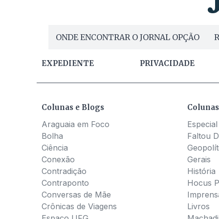
ONDE ENCONTRAR O JORNAL OPÇÃO
R
EXPEDIENTE
PRIVACIDADE
Colunas e Blogs
Colunas
Araguaia em Foco
Especial
Bolha
Faltou D
Ciência
Geopolít
Conexão
Gerais
Contradição
História
Contraponto
Hocus 
Conversas de Mãe
Imprens
Crônicas de Viagens
Livros
Espaço UFG
Machadia