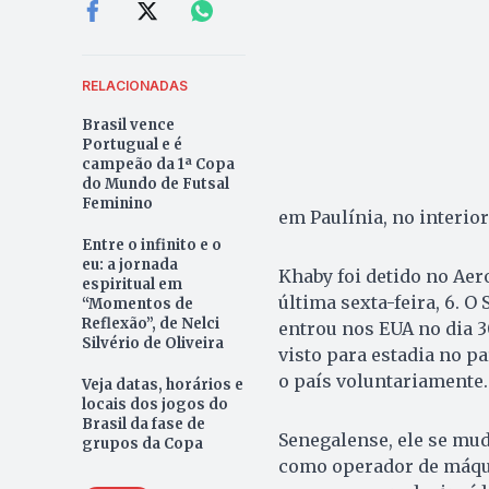
RELACIONADAS
Brasil vence
Portugual e é
campeão da 1ª Copa
do Mundo de Futsal
Feminino
em Paulínia, no interior
Entre o infinito e o
eu: a jornada
Khaby foi detido no Aer
espiritual em
última sexta-feira, 6. O
“Momentos de
Reflexão”, de Nelci
entrou nos EUA no dia 3
Silvério de Oliveira
visto para estadia no p
o país voluntariamente.
Veja datas, horários e
locais dos jogos do
Brasil da fase de
Senegalense, ele se mud
grupos da Copa
como operador de máqui