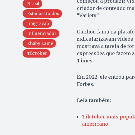
começou a produzir víde
Brasil
criador de conteúdo ma
Estados Unidos
“Variety”.
Imigração
Ganhou fama na platafo
Influenciador
ridicularizavam vídeos 
Khaby Lame
mostrava a tarefa de fo
expressões que fazem a
TikToker
Times.
Em 2022, ele entrou par
Forbes.
Leia também:
Tik toker mais popul
americano