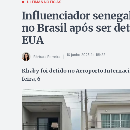
ÚLTIMAS NOTÍCIAS
Influenciador seneg
no Brasil após ser de
EUA
10 junho 2025 às 18h22
Bárbara Ferreira
Khaby foi detido no Aeroporto Internaci
feira, 6