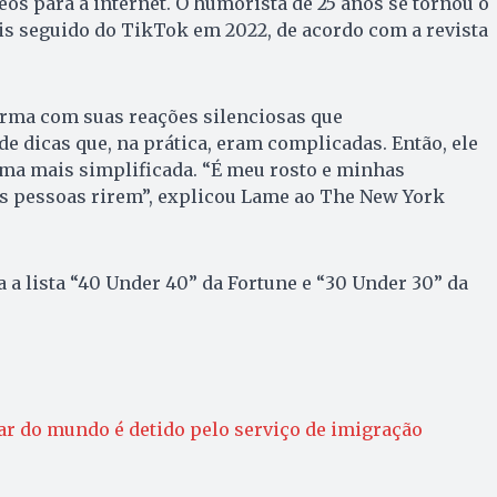
os para a internet. O humorista de 25 anos se tornou o
is seguido do TikTok em 2022, de acordo com a revista
rma com suas reações silenciosas que
de dicas que, na prática, eram complicadas. Então, ele
rma mais simplificada. “É meu rosto e minhas
s pessoas rirem”, explicou Lame ao The New York
a a lista “40 Under 40” da Fortune e “30 Under 30” da
ar do mundo é detido pelo serviço de imigração