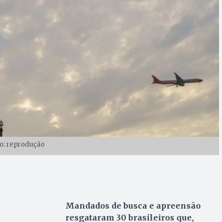
o: reprodução
Mandados de busca e apreensão
resgataram 30 brasileiros que,