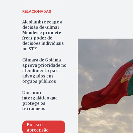
RELACIONADAS
Alcolumbre reage a
decisão de Gilmar
Mendes e promete
frear poder de
decisões individuais
no STF
Câmara de Goiânia
aprova prioridade no
atendimento para
advogados em
órgãos públicos
Um amor
intergalático que
protege os
terráqueos
Busca e
apreensão