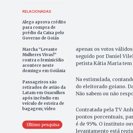
RELACIONADAS
Alego aprova crédito
para compra de
prédio da Caixa pelo
Governo de Goiás
apenas os votos válidos
Marcha “Levante
Mulheres Vivas!”
seguido por Daniel Vile
contra o feminicídio
petista Kátia Maria tem
acontece neste
domingo em Goiânia
Na estimulada, contando
Passageiros são
do eleitorado goiano. D
retirados de avião da
Latam em Guarulhos
Não sabem ou não respo
após incêndio em
veículo de esteira de
bagagem; vídeo
Contratada pela TV Anh
pontos porcentuais, par
é de 95%. O instituto ouv
Último pesquisa
levantamento está regis