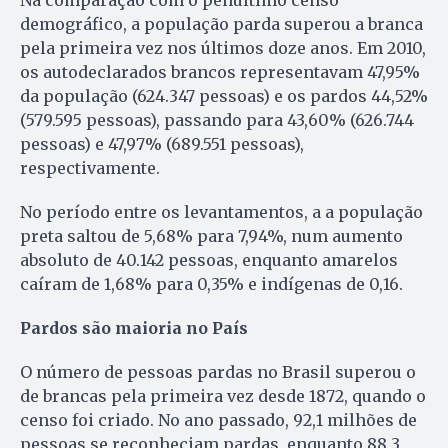
Na comparação com o penúltimo censo
demográfico, a população parda superou a branca
pela primeira vez nos últimos doze anos. Em 2010,
os autodeclarados brancos representavam 47,95%
da população (624.347 pessoas) e os pardos 44,52%
(579.595 pessoas), passando para 43,60% (626.744
pessoas) e 47,97% (689.551 pessoas),
respectivamente.
No período entre os levantamentos, a a população
preta saltou de 5,68% para 7,94%, num aumento
absoluto de 40.142 pessoas, enquanto amarelos
caíram de 1,68% para 0,35% e indígenas de 0,16.
Pardos são maioria no País
O número de pessoas pardas no Brasil superou o
de brancas pela primeira vez desde 1872, quando o
censo foi criado. No ano passado, 92,1 milhões de
pessoas se reconheciam pardas, enquanto 88,3