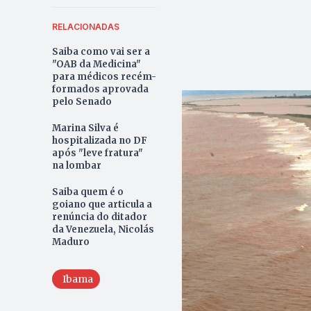
RELACIONADAS
Saiba como vai ser a
"OAB da Medicina"
para médicos recém-
formados aprovada
pelo Senado
Marina Silva é
hospitalizada no DF
após "leve fratura"
na lombar
Saiba quem é o
goiano que articula a
renúncia do ditador
da Venezuela, Nicolás
Maduro
Ibama