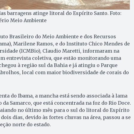
 barragens atinge litoral do Espírito Santo. Foto:
tério Meio Ambiente
tuto Brasileiro do Meio Ambiente e dos Recursos
ama), Marilene Ramos, e do Instituto Chico Mendes de
rsidade (ICMBio), Claudio Maretti, informaram na
, em entrevista coletiva, que estão monitorando uma
egou à região sul da Bahia e já atingiu o Parque
brolhos, local com maior biodiversidade de corais do
enta do Ibama, a mancha está sendo associada à lama
o da Samarco, que está concentrada na foz do Rio Doce.
iando no último mês para o sul do litoral do Espírito
dois dias, devido às fortes chuvas na área, passou a se
eção norte do estado.